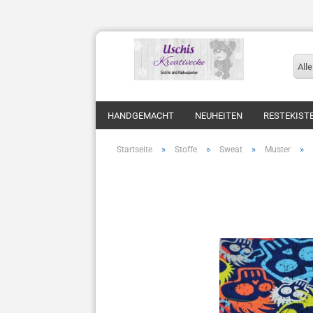
Alle
HANDGEMACHT
NEUHEITEN
RESTEKIST
»
»
»
»
Startseite
Stoffe
Sweat
Muster