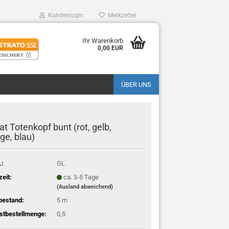
Kundenlogin
Merkzettel
Ihr Warenkorb
0,00 EUR
ÜBER UNS
t Totenkopf bunt (rot, gelb,
ge, blau)
.:
GL
zeit:
ca. 3-5 Tage
(Ausland abweichend)
bestand:
5
m
stbestellmenge:
0,5