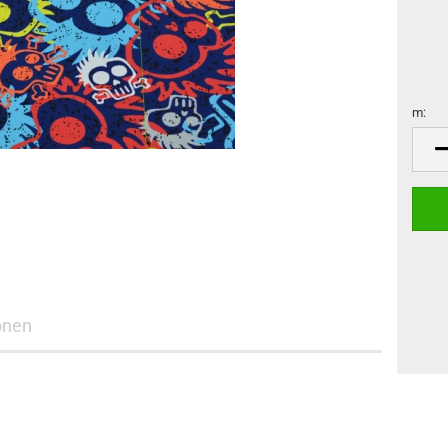
m:
m
onen