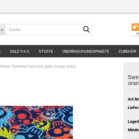
Suche...
E
SALE %%%
STOFFE
ÜBERRASCHUNGSPAKETE
ZUBEHÖR
Sweat Totenkopf bunt (rot, gelb, orange, blau)
Swea
oran
Art.Nr
Liefer
Lager
Minde