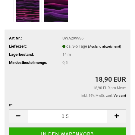
Art.Nr.:
SWA299936
Lieferzeit:
ca. 3-5 Tage
(Ausland abweichend)
Lagerbestand:
14
m
Mindestbestellmenge:
0,5
18,90 EUR
18,90 EUR pro Meter
inkl. 19% MwSt. zzgl.
Versand
m:
m