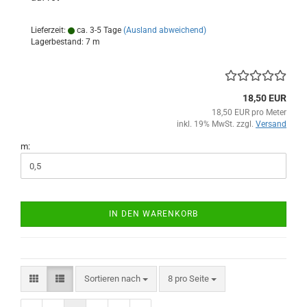
Lieferzeit:
ca. 3-5 Tage
(Ausland abweichend)
Lagerbestand: 7 m
18,50 EUR
18,50 EUR pro Meter
inkl. 19% MwSt. zzgl.
Versand
m:
IN DEN WARENKORB
Sortieren nach
pro Seite
Sortieren nach
8 pro Seite