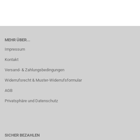
MEHR ÜBER...
Impressum
Kontakt
Versand- & Zahlungsbedingungen
Widerrufsrecht & Muster-Widerrufsformular
AGB
Privatsphäre und Datenschutz
SICHER BEZAHLEN